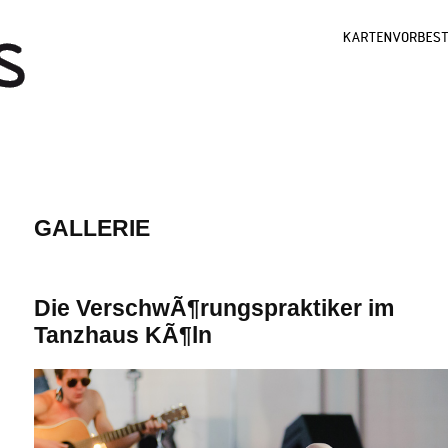
GALLERIE
Die VerschwÃ¶rungspraktiker im
Tanzhaus KÃ¶ln